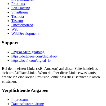
Proxmox
Self Hosting
Smarthome
Tasmota
Tastatur
Uncategorized
Web
WebDevelopmemt
Support
PayPal.Me/digitalblog
https://de.tipeee.com/digital-io/
https://ko-fi.com/digital_io
Bei den meisten Links (z.B. Amazon) auf dieser Seite handelt es
sich um Affiliate-Links. Wenn du über diese Links etwas kaufst,
erhalte ich eine kleine Provision, ohne dass dir zusätzliche Kosten
entstehen.
Verpflichtende Angaben
Impressum
Datenschutzerklärung