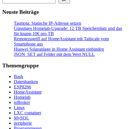
Neuste Beiträge
Tasmota: Statische IP-Adresse setzen
Günstiges Homelab-Upgrade: 12 TB Speicherplatz und das
für knapp 10€ pro TB
Remotezugriff auf HomeAssistant mit Tailscale vom
Smartphone aus
Huawei Solaranlage in Home Assistant einbinden
JSON_SET auf Felder mit dem Wert NULL
Themengruppe
Bash
Datenbanken
ESP8266
HomeAssistant
Homelab
ioBroker
Linux
LXC container
MySQL
peripherie
Programmieren