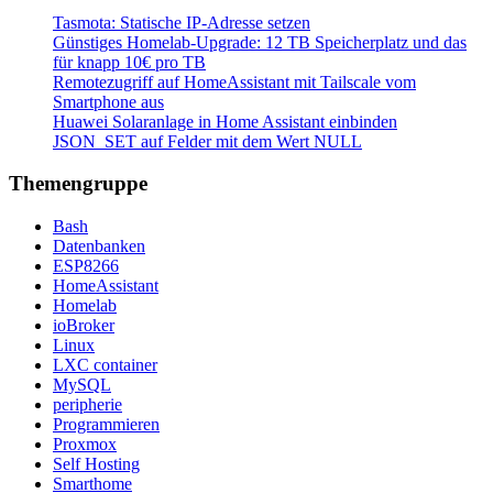
Tasmota: Statische IP-Adresse setzen
Günstiges Homelab-Upgrade: 12 TB Speicherplatz und das
für knapp 10€ pro TB
Remotezugriff auf HomeAssistant mit Tailscale vom
Smartphone aus
Huawei Solaranlage in Home Assistant einbinden
JSON_SET auf Felder mit dem Wert NULL
Themengruppe
Bash
Datenbanken
ESP8266
HomeAssistant
Homelab
ioBroker
Linux
LXC container
MySQL
peripherie
Programmieren
Proxmox
Self Hosting
Smarthome