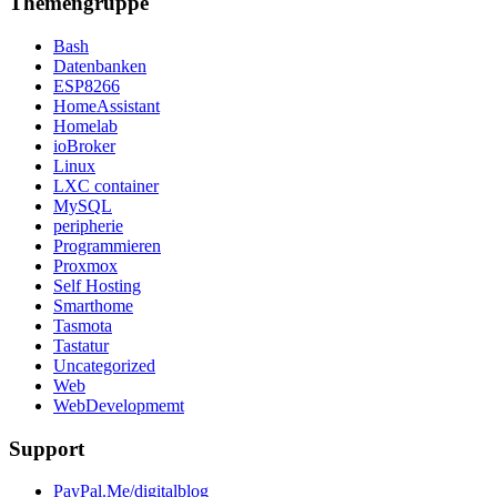
Themengruppe
Bash
Datenbanken
ESP8266
HomeAssistant
Homelab
ioBroker
Linux
LXC container
MySQL
peripherie
Programmieren
Proxmox
Self Hosting
Smarthome
Tasmota
Tastatur
Uncategorized
Web
WebDevelopmemt
Support
PayPal.Me/digitalblog