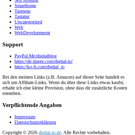
Self Hosting
Smarthome
Tasmota
Tastatur
Uncategorized
Web
WebDevelopmemt
Support
PayPal.Me/digitalblog
https://de.tipeee.com/digital-io/
https://ko-fi.com/digital_io
Bei den meisten Links (z.B. Amazon) auf dieser Seite handelt es
sich um Affiliate-Links. Wenn du über diese Links etwas kaufst,
erhalte ich eine kleine Provision, ohne dass dir zusätzliche Kosten
entstehen.
Verpflichtende Angaben
Impressum
Datenschutzerklärung
Copyright © 2026
digital-io.de
. Alle Rechte vorbehalten.