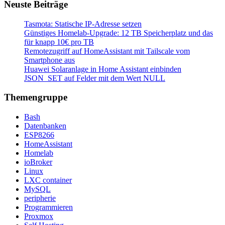
Neuste Beiträge
Tasmota: Statische IP-Adresse setzen
Günstiges Homelab-Upgrade: 12 TB Speicherplatz und das
für knapp 10€ pro TB
Remotezugriff auf HomeAssistant mit Tailscale vom
Smartphone aus
Huawei Solaranlage in Home Assistant einbinden
JSON_SET auf Felder mit dem Wert NULL
Themengruppe
Bash
Datenbanken
ESP8266
HomeAssistant
Homelab
ioBroker
Linux
LXC container
MySQL
peripherie
Programmieren
Proxmox