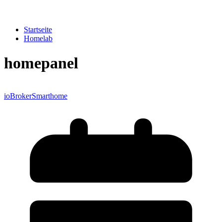
Startseite
Homelab
homepanel
ioBroker
Smarthome