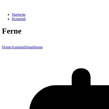
Startseite
Homelab
Ferne
HomeAssistant
Smarthome