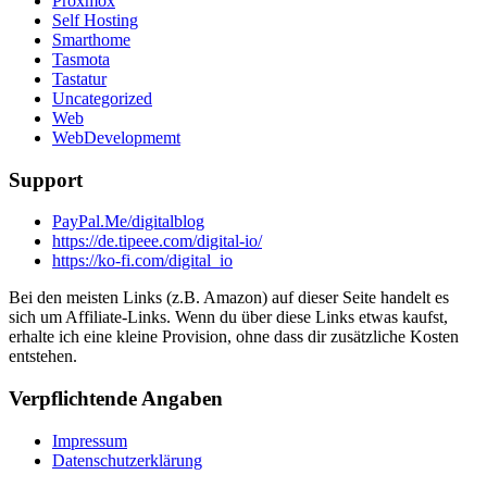
Proxmox
Self Hosting
Smarthome
Tasmota
Tastatur
Uncategorized
Web
WebDevelopmemt
Support
PayPal.Me/digitalblog
https://de.tipeee.com/digital-io/
https://ko-fi.com/digital_io
Bei den meisten Links (z.B. Amazon) auf dieser Seite handelt es
sich um Affiliate-Links. Wenn du über diese Links etwas kaufst,
erhalte ich eine kleine Provision, ohne dass dir zusätzliche Kosten
entstehen.
Verpflichtende Angaben
Impressum
Datenschutzerklärung