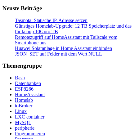
Neuste Beiträge
Tasmota: Statische IP-Adresse setzen
Günstiges Homelab-Upgrade: 12 TB Speicherplatz und das
für knapp 10€ pro TB
Remotezugriff auf HomeAssistant mit Tailscale vom
Smartphone aus
Huawei Solaranlage in Home Assistant einbinden
JSON_SET auf Felder mit dem Wert NULL
Themengruppe
Bash
Datenbanken
ESP8266
HomeAssistant
Homelab
ioBroker
Linux
LXC container
MySQL
peripherie
Programmieren