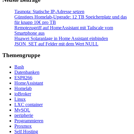
Tasmota: Statische IP-Adresse setzen
Günstiges Homelab-Upgrade: 12 TB Speicherplatz und das
für knapp 10€ pro TB
Remotezugriff auf HomeAssistant mit Tailscale vom
Smartphone aus
Huawei Solaranlage in Home Assistant einbinden
JSON_SET auf Felder mit dem Wert NULL
Themengruppe
Bash
Datenbanken
ESP8266
HomeAssistant
Homelab
ioBroker
Linux
LXC container
MySQL
peripherie
Programmieren
Proxmox
Self Hosting