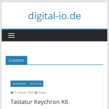
Zum
digital-io.de
Inhalt
springen
Custom
PERIPHERIE
TASTATUR
15. Januar 2023
Holger
Tastatur Keychron K6