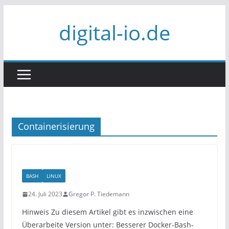
Zum
digital-io.de
Inhalt
springen
Containerisierung
BASH
LINUX
24. Juli 2023
Gregor P. Tiedemann
Hinweis Zu diesem Artikel gibt es inzwischen eine
Überarbeite Version unter: Besserer Docker-Bash-